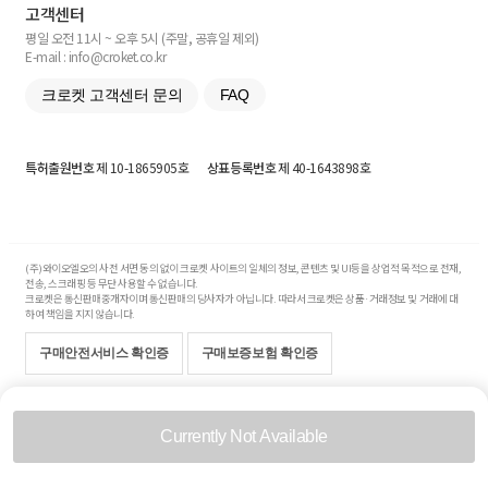
고객센터
평일 오전 11시 ~ 오후 5시 (주말, 공휴일 제외)
E-mail : info@croket.co.kr
크로켓 고객센터 문의
FAQ
특허출원번호
제 10-1865905호
상표등록번호
제 40-1643898호
(주)와이오엘오의 사전 서면 동의 없이 크로켓 사이트의 일체의 정보, 콘텐츠 및 UI등을 상업적 목적으로 전재,
전송, 스크래핑 등 무단 사용할 수 없습니다.
크로켓은 통신판매중개자이며 통신판매의 당사자가 아닙니다. 따라서 크로켓은 상품·거래정보 및 거래에 대
하여 책임을 지지 않습니다.
구매안전서비스 확인증
구매보증보험 확인증
Copyright© 2017-2026 YOLO Co, Ltd. All rights reserved.
Currently Not Available