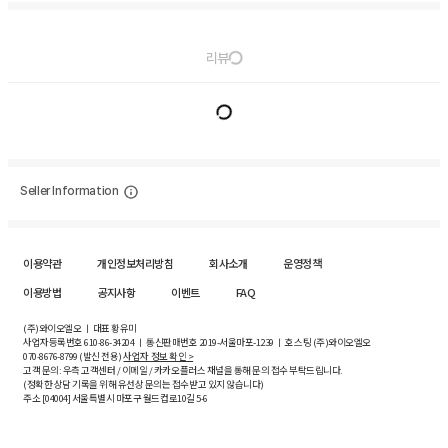
리뷰
Seller Information
이용약관
개인정보처리방침
회사소개
운영정책
이용방법
공지사항
이벤트
FAQ
(주)와이오엘오 ㅣ 대표 황유미
사업자등록번호
610-86-34204
ㅣ 통신판매번호 2019-서울마포-1239 ㅣ 호스팅 (주)와이오엘오
070-8676-8799 (발신 전용)
사업자 정보 확인 >
고객 문의: 우측 고객센터 / 이메일 / 카카오플러스 채널을 통해 문의 접수 부탁드립니다.
(정확한 상담 기록을 위해 유선상 문의는 접수받고 있지 않습니다)
주소 [
04004
] 서울특별시 마포구 월드컵로10길
5-6