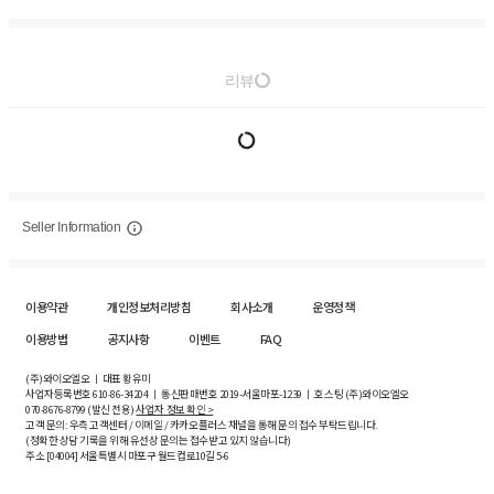
리뷰
Seller Information
이용약관
개인정보처리방침
회사소개
운영정책
이용방법
공지사항
이벤트
FAQ
(주)와이오엘오 ㅣ 대표 황유미
사업자등록번호
610-86-34204
ㅣ 통신판매번호 2019-서울마포-1239 ㅣ 호스팅 (주)와이오엘오
070-8676-8799 (발신 전용)
사업자 정보 확인 >
고객 문의: 우측 고객센터 / 이메일 / 카카오플러스 채널을 통해 문의 접수 부탁드립니다.
(정확한 상담 기록을 위해 유선상 문의는 접수받고 있지 않습니다)
주소 [
04004
] 서울특별시 마포구 월드컵로10길
5-6