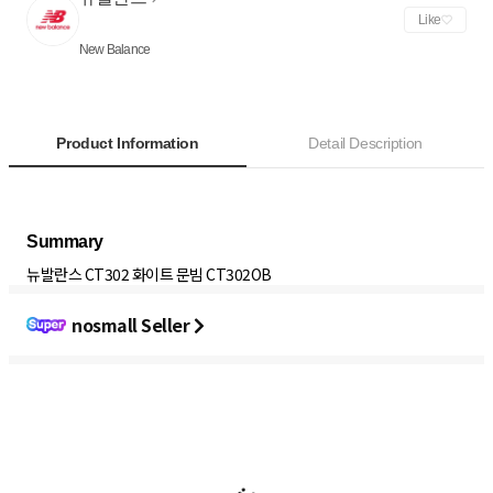
Like
New Balance
Product Information
Detail Description
뉴발란스 CT302 화이트 문빔 CT302OB
nosmall Seller