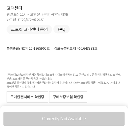
고객센터
평일 오전 11시 ~ 오후 5시 (주말, 공휴일 제외)
E-mail : info@croket.co.kr
크로켓 고객센터 문의
FAQ
특허출원번호
제 10-1865905호
상표등록번호
제 40-1643898호
(주)와이오엘오의 사전 서면 동의 없이 크로켓 사이트의 일체의 정보, 콘텐츠 및 UI등을 상업적 목적으로 전재,
전송, 스크래핑 등 무단 사용할 수 없습니다.
크로켓은 통신판매중개자이며 통신판매의 당사자가 아닙니다. 따라서 크로켓은 상품·거래정보 및 거래에 대
하여 책임을 지지 않습니다.
구매안전서비스 확인증
구매보증보험 확인증
Copyright© 2017-2026 YOLO Co, Ltd. All rights reserved.
Currently Not Available