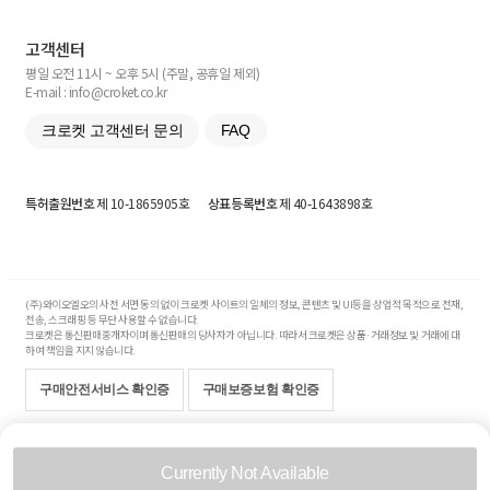
고객센터
평일 오전 11시 ~ 오후 5시 (주말, 공휴일 제외)
E-mail : info@croket.co.kr
크로켓 고객센터 문의
FAQ
특허출원번호
제 10-1865905호
상표등록번호
제 40-1643898호
(주)와이오엘오의 사전 서면 동의 없이 크로켓 사이트의 일체의 정보, 콘텐츠 및 UI등을 상업적 목적으로 전재,
전송, 스크래핑 등 무단 사용할 수 없습니다.
크로켓은 통신판매중개자이며 통신판매의 당사자가 아닙니다. 따라서 크로켓은 상품·거래정보 및 거래에 대
하여 책임을 지지 않습니다.
구매안전서비스 확인증
구매보증보험 확인증
Copyright© 2017-2026 YOLO Co, Ltd. All rights reserved.
Currently Not Available