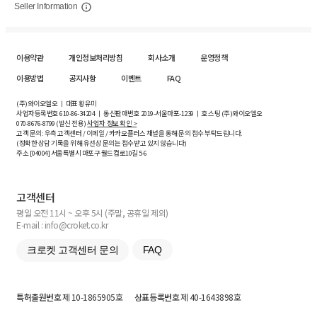
Seller Information
이용약관
개인정보처리방침
회사소개
운영정책
이용방법
공지사항
이벤트
FAQ
(주)와이오엘오 ㅣ 대표 황유미
사업자등록번호
610-86-34204
ㅣ 통신판매번호 2019-서울마포-1239 ㅣ 호스팅 (주)와이오엘오
070-8676-8799 (발신 전용)
사업자 정보 확인 >
고객 문의: 우측 고객센터 / 이메일 / 카카오플러스 채널을 통해 문의 접수 부탁드립니다.
(정확한 상담 기록을 위해 유선상 문의는 접수받고 있지 않습니다)
주소 [
04004
] 서울특별시 마포구 월드컵로10길
5-6
고객센터
평일 오전 11시 ~ 오후 5시 (주말, 공휴일 제외)
E-mail : info@croket.co.kr
크로켓 고객센터 문의
FAQ
특허출원번호
제 10-1865905호
상표등록번호
제 40-1643898호