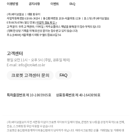
이용방법
공지사항
이벤트
FAQ
(주)와이오엘오 ㅣ 대표 황유미
사업자등록번호
610-86-34204
ㅣ 통신판매번호 2019-서울마포-1239 ㅣ 호스팅 (주)와이오엘오
070-8676-8799 (발신 전용)
사업자 정보 확인 >
고객 문의: 우측 고객센터 / 이메일 / 카카오플러스 채널을 통해 문의 접수 부탁드립니다.
(정확한 상담 기록을 위해 유선상 문의는 접수받고 있지 않습니다)
주소 [
04004
] 서울특별시 마포구 월드컵로10길
5-6
고객센터
평일 오전 11시 ~ 오후 5시 (주말, 공휴일 제외)
E-mail : info@croket.co.kr
크로켓 고객센터 문의
FAQ
특허출원번호
제 10-1865905호
상표등록번호
제 40-1643898호
(주)와이오엘오의 사전 서면 동의 없이 크로켓 사이트의 일체의 정보, 콘텐츠 및 UI등을 상업적 목적으로 전재,
전송, 스크래핑 등 무단 사용할 수 없습니다.
크로켓은 통신판매중개자이며 통신판매의 당사자가 아닙니다. 따라서 크로켓은 상품·거래정보 및 거래에 대