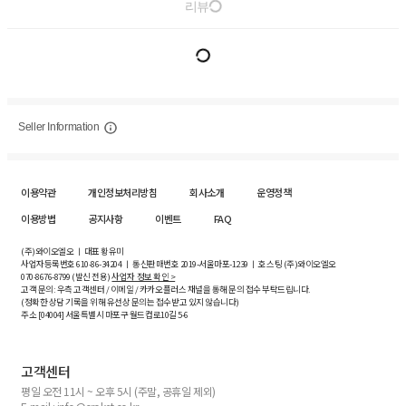
리뷰
Seller Information
이용약관
개인정보처리방침
회사소개
운영정책
이용방법
공지사항
이벤트
FAQ
(주)와이오엘오 ㅣ 대표 황유미
사업자등록번호
610-86-34204
ㅣ 통신판매번호 2019-서울마포-1239 ㅣ 호스팅 (주)와이오엘오
070-8676-8799 (발신 전용)
사업자 정보 확인 >
고객 문의: 우측 고객센터 / 이메일 / 카카오플러스 채널을 통해 문의 접수 부탁드립니다.
(정확한 상담 기록을 위해 유선상 문의는 접수받고 있지 않습니다)
주소 [
04004
] 서울특별시 마포구 월드컵로10길
5-6
고객센터
평일 오전 11시 ~ 오후 5시 (주말, 공휴일 제외)