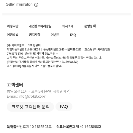
Seller Information
이용약관
개인정보처리방침
회사소개
운영정책
이용방법
공지사항
이벤트
FAQ
(주)와이오엘오 ㅣ 대표 황유미
사업자등록번호
610-86-34204
ㅣ 통신판매번호 2019-서울마포-1239 ㅣ 호스팅 (주)와이오엘오
070-8676-8799 (발신 전용)
사업자 정보 확인 >
고객 문의: 우측 고객센터 / 이메일 / 카카오플러스 채널을 통해 문의 접수 부탁드립니다.
(정확한 상담 기록을 위해 유선상 문의는 접수받고 있지 않습니다)
주소 [
04004
] 서울특별시 마포구 월드컵로10길
5-6
고객센터
평일 오전 11시 ~ 오후 5시 (주말, 공휴일 제외)
E-mail : info@croket.co.kr
크로켓 고객센터 문의
FAQ
특허출원번호
제 10-1865905호
상표등록번호
제 40-1643898호