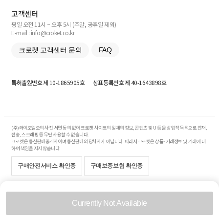
고객센터
평일 오전 11시 ~ 오후 5시 (주말, 공휴일 제외)
E-mail : info@croket.co.kr
크로켓 고객센터 문의
FAQ
특허출원번호
제 10-1865905호
상표등록번호
제 40-1643898호
(주)와이오엘오의 사전 서면 동의 없이 크로켓 사이트의 일체의 정보, 콘텐츠 및 UI등을 상업적 목적으로 전재,
전송, 스크래핑 등 무단 사용할 수 없습니다.
크로켓은 통신판매중개자이며 통신판매의 당사자가 아닙니다. 따라서 크로켓은 상품·거래정보 및 거래에 대
하여 책임을 지지 않습니다.
구매안전서비스 확인증
구매보증보험 확인증
Copyright© 2017-2026 YOLO Co, Ltd. All rights reserved.
Currently Not Available