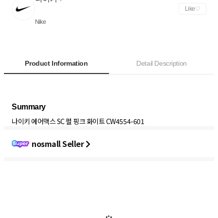
Like
Nike
Product Information
Detail Description
나이키 에어맥스 SC 펄 핑크 화이트 CW4554-601
nosmall Seller