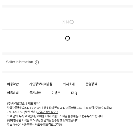
리뷰
Seller Information
이용약관
개인정보처리방침
회사소개
운영정책
이용방법
공지사항
이벤트
FAQ
(주)와이오엘오 ㅣ 대표 황유미
사업자등록번호
610-86-34204
ㅣ 통신판매번호 2019-서울마포-1239 ㅣ 호스팅 (주)와이오엘오
070-8676-8799 (발신 전용)
사업자 정보 확인 >
고객 문의: 우측 고객센터 / 이메일 / 카카오플러스 채널을 통해 문의 접수 부탁드립니다.
(정확한 상담 기록을 위해 유선상 문의는 접수받고 있지 않습니다)
주소 [
04004
] 서울특별시 마포구 월드컵로10길
5-6