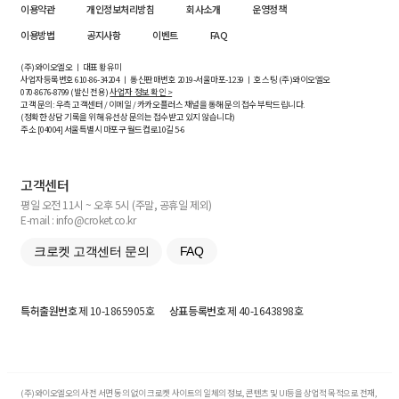
이용약관
개인정보처리방침
회사소개
운영정책
이용방법
공지사항
이벤트
FAQ
(주)와이오엘오 ㅣ 대표 황유미
사업자등록번호
610-86-34204
ㅣ 통신판매번호 2019-서울마포-1239 ㅣ 호스팅 (주)와이오엘오
070-8676-8799 (발신 전용)
사업자 정보 확인 >
고객 문의: 우측 고객센터 / 이메일 / 카카오플러스 채널을 통해 문의 접수 부탁드립니다.
(정확한 상담 기록을 위해 유선상 문의는 접수받고 있지 않습니다)
주소 [
04004
] 서울특별시 마포구 월드컵로10길
5-6
고객센터
평일 오전 11시 ~ 오후 5시 (주말, 공휴일 제외)
E-mail : info@croket.co.kr
크로켓 고객센터 문의
FAQ
특허출원번호
제 10-1865905호
상표등록번호
제 40-1643898호
(주)와이오엘오의 사전 서면 동의 없이 크로켓 사이트의 일체의 정보, 콘텐츠 및 UI등을 상업적 목적으로 전재,