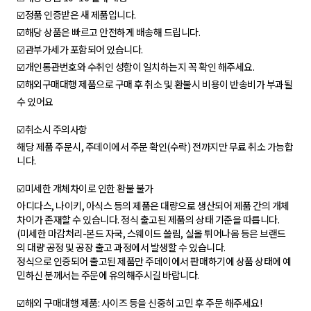
☑️정품 인증받은 새 제품입니다.
☑️해당 상품은 빠르고 안전하게 배송해 드립니다.
☑️관부가세가 포함되어 있습니다.
☑️개인통관번호와 수취인 성함이 일치하는지 꼭 확인 해주세요.
☑️해외구매대행 제품으로 구매 후 취소 및 환불시 비용이 반송비가 부과될
수 있어요
☑️취소시 주의사항
해당 제품 주문시, 주데이에서 주문 확인(수락) 전까지만 무료 취소 가능합
니다.
☑️미세한 개체차이로 인한 환불 불가
아디다스, 나이키, 아식스 등의 제품은 대량으로 생산되어 제품 간의 개체
차이가 존재할 수 있습니다. 정식 출고된 제품의 상태 기준을 따릅니다.
(미세한 마감처리-본드 자국, 스웨이드 쓸림, 실올 튀어나옴 등은 브랜드
의 대량 공정 및 공장 출고 과정에서 발생할 수 있습니다.
정식으로 인증되어 출고된 제품만 주데이에서 판매하기에 상품 상태에 예
민하신 분께서는 주문에 유의해주시길 바랍니다.
☑️해외 구매대행 제품: 사이즈 등을 신중히 고민 후 주문 해주세요!