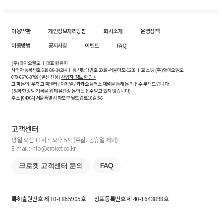
이용약관
개인정보처리방침
회사소개
운영정책
이용방법
공지사항
이벤트
FAQ
(주)와이오엘오 ㅣ 대표 황유미
사업자등록번호
610-86-34204
ㅣ 통신판매번호 2019-서울마포-1239 ㅣ 호스팅 (주)와이오엘오
070-8676-8799 (발신 전용)
사업자 정보 확인 >
고객 문의: 우측 고객센터 / 이메일 / 카카오플러스 채널을 통해 문의 접수 부탁드립니다.
(정확한 상담 기록을 위해 유선상 문의는 접수받고 있지 않습니다)
주소 [
04004
] 서울특별시 마포구 월드컵로10길
5-6
고객센터
평일 오전 11시 ~ 오후 5시 (주말, 공휴일 제외)
E-mail : info@croket.co.kr
크로켓 고객센터 문의
FAQ
특허출원번호
제 10-1865905호
상표등록번호
제 40-1643898호