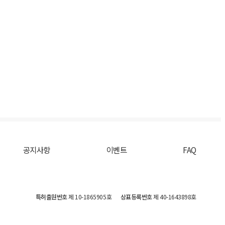
공지사항
이벤트
FAQ
특허출원번호
제 10-1865905호
상표등록번호
제 40-1643898호