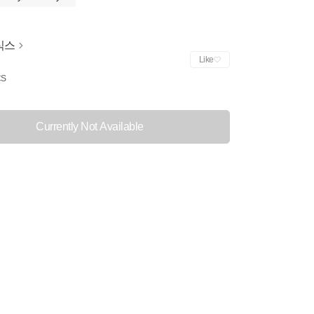
식스
Like
CS
Currently Not Available