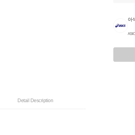
아
ASI
Detail Description