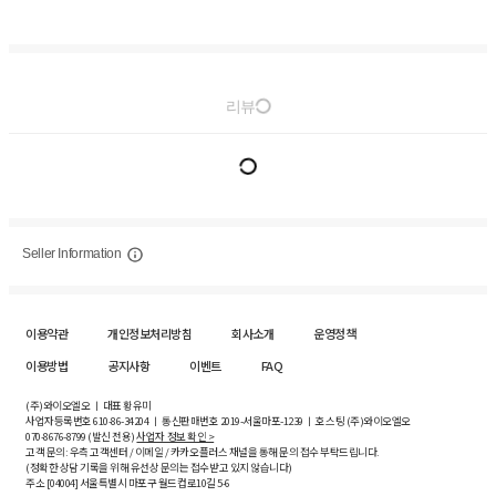
리뷰
Seller Information
이용약관
개인정보처리방침
회사소개
운영정책
이용방법
공지사항
이벤트
FAQ
(주)와이오엘오 ㅣ 대표 황유미
사업자등록번호
610-86-34204
ㅣ 통신판매번호 2019-서울마포-1239 ㅣ 호스팅 (주)와이오엘오
070-8676-8799 (발신 전용)
사업자 정보 확인 >
고객 문의: 우측 고객센터 / 이메일 / 카카오플러스 채널을 통해 문의 접수 부탁드립니다.
(정확한 상담 기록을 위해 유선상 문의는 접수받고 있지 않습니다)
주소 [
04004
] 서울특별시 마포구 월드컵로10길
5-6