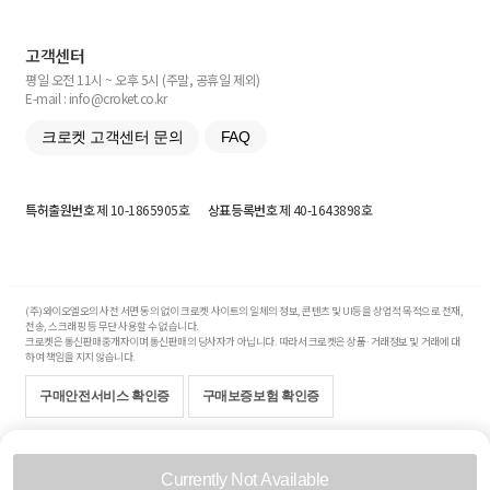
고객센터
평일 오전 11시 ~ 오후 5시 (주말, 공휴일 제외)
E-mail : info@croket.co.kr
크로켓 고객센터 문의
FAQ
특허출원번호
제 10-1865905호
상표등록번호
제 40-1643898호
(주)와이오엘오의 사전 서면 동의 없이 크로켓 사이트의 일체의 정보, 콘텐츠 및 UI등을 상업적 목적으로 전재,
전송, 스크래핑 등 무단 사용할 수 없습니다.
크로켓은 통신판매중개자이며 통신판매의 당사자가 아닙니다. 따라서 크로켓은 상품·거래정보 및 거래에 대
하여 책임을 지지 않습니다.
구매안전서비스 확인증
구매보증보험 확인증
Copyright© 2017-2026 YOLO Co, Ltd. All rights reserved.
Currently Not Available