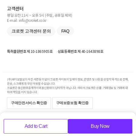
고객센터
평일 오전 11시 ~ 오후 5시 (주말, 공휴일 제외)
E-mail : info@croket.co.kr
크로켓 고객센터 문의
FAQ
특허출원번호
제 10-1865905호
상표등록번호
제 40-1643898호
(주)와이오엘오의 사전 서면 동의 없이 크로켓 사이트의 일체의 정보, 콘텐츠 및 UI등을 상업적 목적으로 전재,
전송, 스크래핑 등 무단 사용할 수 없습니다.
크로켓은 통신판매중개자이며 통신판매의 당사자가 아닙니다. 따라서 크로켓은 상품·거래정보 및 거래에 대
하여 책임을 지지 않습니다.
구매안전서비스 확인증
구매보증보험 확인증
Copyright© 2017-2026 YOLO Co, Ltd. All rights reserved.
Add to Cart
Buy Now