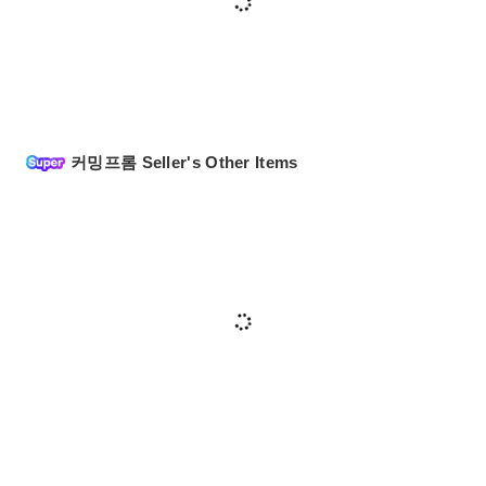
커밍프롬 Seller's Other Items