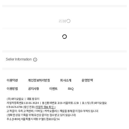
리뷰
Seller Information
이용약관
개인정보처리방침
회사소개
운영정책
이용방법
공지사항
이벤트
FAQ
(주)와이오엘오 ㅣ 대표 황유미
사업자등록번호
610-86-34204
ㅣ 통신판매번호 2019-서울마포-1239 ㅣ 호스팅 (주)와이오엘오
070-8676-8799 (발신 전용)
사업자 정보 확인 >
고객 문의: 우측 고객센터 / 이메일 / 카카오플러스 채널을 통해 문의 접수 부탁드립니다.
(정확한 상담 기록을 위해 유선상 문의는 접수받고 있지 않습니다)
주소 [
04004
] 서울특별시 마포구 월드컵로10길
5-6