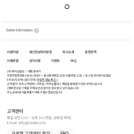
Seller Information
이용약관
개인정보처리방침
회사소개
운영정책
이용방법
공지사항
이벤트
FAQ
(주)와이오엘오 ㅣ 대표 황유미
사업자등록번호
610-86-34204
ㅣ 통신판매번호 2019-서울마포-1239 ㅣ 호스팅 (주)와이오엘오
070-8676-8799 (발신 전용)
사업자 정보 확인 >
고객 문의: 우측 고객센터 / 이메일 / 카카오플러스 채널을 통해 문의 접수 부탁드립니다.
(정확한 상담 기록을 위해 유선상 문의는 접수받고 있지 않습니다)
주소 [
04004
] 서울특별시 마포구 월드컵로10길
5-6
고객센터
평일 오전 11시 ~ 오후 5시 (주말, 공휴일 제외)
E-mail : info@croket.co.kr
크로켓 고객센터 문의
FAQ