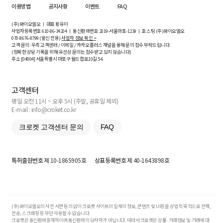
이용방법
공지사항
이벤트
FAQ
(주)와이오엘오 ㅣ 대표 황유미
사업자등록번호
610-86-34204
ㅣ 통신판매번호 2019-서울마포-1239 ㅣ 호스팅 (주)와이오엘오
070-8676-8799 (발신 전용)
사업자 정보 확인 >
고객 문의: 우측 고객센터 / 이메일 / 카카오플러스 채널을 통해 문의 접수 부탁드립니다.
(정확한 상담 기록을 위해 유선상 문의는 접수받고 있지 않습니다)
주소 [
04004
] 서울특별시 마포구 월드컵로10길
5-6
고객센터
평일 오전 11시 ~ 오후 5시 (주말, 공휴일 제외)
E-mail : info@croket.co.kr
크로켓 고객센터 문의
FAQ
특허출원번호
제 10-1865905호
상표등록번호
제 40-1643898호
(주)와이오엘오의 사전 서면 동의 없이 크로켓 사이트의 일체의 정보, 콘텐츠 및 UI등을 상업적 목적으로 전재,
전송, 스크래핑 등 무단 사용할 수 없습니다.
크로켓은 통신판매중개자이며 통신판매의 당사자가 아닙니다. 따라서 크로켓은 상품·거래정보 및 거래에 대