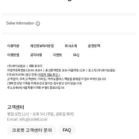
Seller Information
이용약관
개인정보처리방침
회사소개
운영정책
이용방법
공지사항
이벤트
FAQ
(주)와이오엘오 ㅣ 대표 황유미
사업자등록번호
610-86-34204
ㅣ 통신판매번호 2019-서울마포-1239 ㅣ 호스팅 (주)와이오엘오
070-8676-8799 (발신 전용)
사업자 정보 확인 >
고객 문의: 우측 고객센터 / 이메일 / 카카오플러스 채널을 통해 문의 접수 부탁드립니다.
(정확한 상담 기록을 위해 유선상 문의는 접수받고 있지 않습니다)
주소 [
04004
] 서울특별시 마포구 월드컵로10길
5-6
고객센터
평일 오전 11시 ~ 오후 5시 (주말, 공휴일 제외)
E-mail : info@croket.co.kr
크로켓 고객센터 문의
FAQ