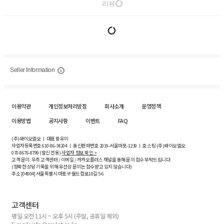
리뷰
Seller Information
이용약관
개인정보처리방침
회사소개
운영정책
이용방법
공지사항
이벤트
FAQ
(주)와이오엘오 ㅣ 대표 황유미
사업자등록번호
610-86-34204
ㅣ 통신판매번호 2019-서울마포-1239 ㅣ 호스팅 (주)와이오엘오
070-8676-8799 (발신 전용)
사업자 정보 확인 >
고객 문의: 우측 고객센터 / 이메일 / 카카오플러스 채널을 통해 문의 접수 부탁드립니다.
(정확한 상담 기록을 위해 유선상 문의는 접수받고 있지 않습니다)
주소 [
04004
] 서울특별시 마포구 월드컵로10길
5-6
고객센터
평일 오전 11시 ~ 오후 5시 (주말, 공휴일 제외)