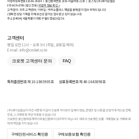
사업자등록번호
610-86-34204
ㅣ 통신판매번호 2019-서울마포-1239 ㅣ 호스팅 (주)와이오엘오
070-8676-8799 (발신 전용)
사업자 정보 확인 >
고객 문의: 우측 고객센터 / 이메일 / 카카오플러스 채널을 통해 문의 접수 부탁드립니다.
(정확한 상담 기록을 위해 유선상 문의는 접수받고 있지 않습니다)
주소 [
04004
] 서울특별시 마포구 월드컵로10길
5-6
고객센터
평일 오전 11시 ~ 오후 5시 (주말, 공휴일 제외)
E-mail : info@croket.co.kr
크로켓 고객센터 문의
FAQ
특허출원번호
제 10-1865905호
상표등록번호
제 40-1643898호
(주)와이오엘오의 사전 서면 동의 없이 크로켓 사이트의 일체의 정보, 콘텐츠 및 UI등을 상업적 목적으로 전재,
전송, 스크래핑 등 무단 사용할 수 없습니다.
크로켓은 통신판매중개자이며 통신판매의 당사자가 아닙니다. 따라서 크로켓은 상품·거래정보 및 거래에 대
하여 책임을 지지 않습니다.
구매안전서비스 확인증
구매보증보험 확인증