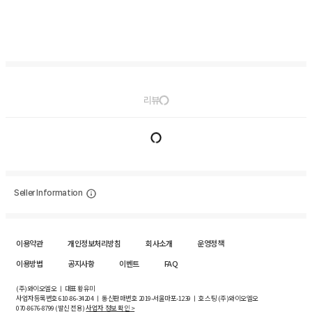
리뷰
Seller Information
이용약관
개인정보처리방침
회사소개
운영정책
이용방법
공지사항
이벤트
FAQ
(주)와이오엘오 ㅣ 대표 황유미
사업자등록번호
610-86-34204
ㅣ 통신판매번호 2019-서울마포-1239 ㅣ 호스팅 (주)와이오엘오
070-8676-8799 (발신 전용)
사업자 정보 확인 >