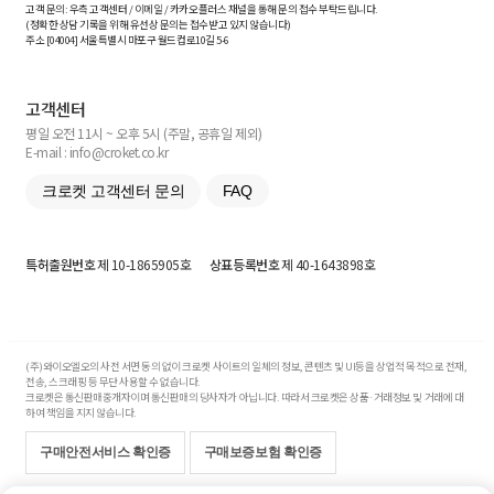
고객 문의: 우측 고객센터 / 이메일 / 카카오플러스 채널을 통해 문의 접수 부탁드립니다.
(정확한 상담 기록을 위해 유선상 문의는 접수받고 있지 않습니다)
주소 [
04004
] 서울특별시 마포구 월드컵로10길
5-6
고객센터
평일 오전 11시 ~ 오후 5시 (주말, 공휴일 제외)
E-mail : info@croket.co.kr
크로켓 고객센터 문의
FAQ
특허출원번호
제 10-1865905호
상표등록번호
제 40-1643898호
(주)와이오엘오의 사전 서면 동의 없이 크로켓 사이트의 일체의 정보, 콘텐츠 및 UI등을 상업적 목적으로 전재,
전송, 스크래핑 등 무단 사용할 수 없습니다.
크로켓은 통신판매중개자이며 통신판매의 당사자가 아닙니다. 따라서 크로켓은 상품·거래정보 및 거래에 대
하여 책임을 지지 않습니다.
구매안전서비스 확인증
구매보증보험 확인증