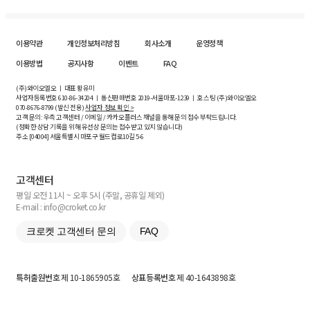
이용약관
개인정보처리방침
회사소개
운영정책
이용방법
공지사항
이벤트
FAQ
(주)와이오엘오 ㅣ 대표 황유미
사업자등록번호
610-86-34204
ㅣ 통신판매번호 2019-서울마포-1239 ㅣ 호스팅 (주)와이오엘오
070-8676-8799 (발신 전용)
사업자 정보 확인 >
고객 문의: 우측 고객센터 / 이메일 / 카카오플러스 채널을 통해 문의 접수 부탁드립니다.
(정확한 상담 기록을 위해 유선상 문의는 접수받고 있지 않습니다)
주소 [
04004
] 서울특별시 마포구 월드컵로10길
5-6
고객센터
평일 오전 11시 ~ 오후 5시 (주말, 공휴일 제외)
E-mail : info@croket.co.kr
크로켓 고객센터 문의
FAQ
특허출원번호
제 10-1865905호
상표등록번호
제 40-1643898호