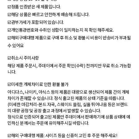
☑️정품 인증받은 새 제품입니다.
☑️해당 상품은 빠르고 안전하게 배송해 드립니다.
☑️관부가세가 포함되어 있습니다.
☑️개인통관번호와 수취인 성함이 일치하는지 꼭 확인 해주세요.
☑️해외구매대행 제품으로 구매 후 취소 및 환불시 비용이 반송비가 부과될
수 있어요
☑️취소시 주의사항
해당 제품 주문시, 주데이에서 주문 확인(수락) 전까지만 무료 취소 가능합
니다.
☑️미세한 개체차이로 인한 환불 불가
아디다스, 나이키, 아식스 등의 제품은 대량으로 생산되어 제품 간의 개체
차이가 존재할 수 있습니다. 정식 출고된 제품의 상태 기준을 따릅니다.
(미세한 마감처리-본드 자국, 스웨이드 쓸림, 실올 튀어나옴 등은 브랜드
의 대량 공정 및 공장 출고 과정에서 발생할 수 있습니다.
정식으로 인증되어 출고된 제품만 주데이에서 판매하기에 상품 상태에 예
민하신 분께서는 주문에 유의해주시길 바랍니다.
☑️해외 구매대행 제품: 사이즈 등을 신중히 고민 후 주문 해주세요!