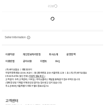
리뷰
Seller Information
이용약관
개인정보처리방침
회사소개
운영정책
이용방법
공지사항
이벤트
FAQ
(주)와이오엘오 ㅣ 대표 황유미
사업자등록번호
610-86-34204
ㅣ 통신판매번호 2019-서울마포-1239 ㅣ 호스팅 (주)와이오엘오
070-8676-8799 (발신 전용)
사업자 정보 확인 >
고객 문의: 우측 고객센터 / 이메일 / 카카오플러스 채널을 통해 문의 접수 부탁드립니다.
(정확한 상담 기록을 위해 유선상 문의는 접수받고 있지 않습니다)
주소 [
04004
] 서울특별시 마포구 월드컵로10길
5-6
고객센터