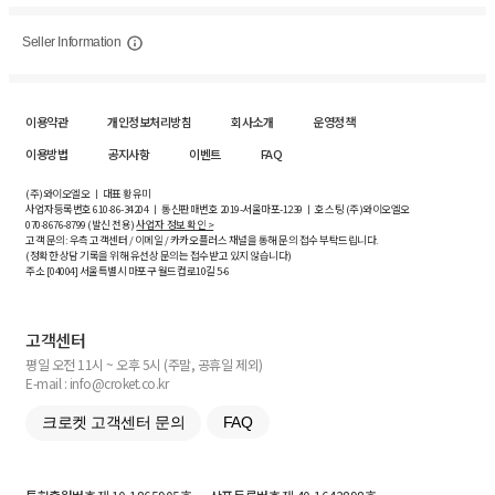
Seller Information
이용약관
개인정보처리방침
회사소개
운영정책
이용방법
공지사항
이벤트
FAQ
(주)와이오엘오 ㅣ 대표 황유미
사업자등록번호
610-86-34204
ㅣ 통신판매번호 2019-서울마포-1239 ㅣ 호스팅 (주)와이오엘오
070-8676-8799 (발신 전용)
사업자 정보 확인 >
고객 문의: 우측 고객센터 / 이메일 / 카카오플러스 채널을 통해 문의 접수 부탁드립니다.
(정확한 상담 기록을 위해 유선상 문의는 접수받고 있지 않습니다)
주소 [
04004
] 서울특별시 마포구 월드컵로10길
5-6
고객센터
평일 오전 11시 ~ 오후 5시 (주말, 공휴일 제외)
E-mail : info@croket.co.kr
크로켓 고객센터 문의
FAQ