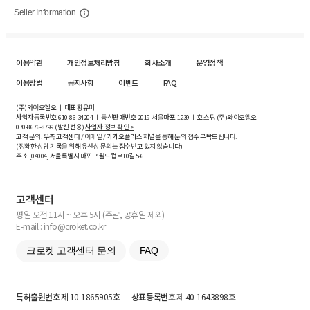
Seller Information
이용약관
개인정보처리방침
회사소개
운영정책
이용방법
공지사항
이벤트
FAQ
(주)와이오엘오 ㅣ 대표 황유미
사업자등록번호
610-86-34204
ㅣ 통신판매번호 2019-서울마포-1239 ㅣ 호스팅 (주)와이오엘오
070-8676-8799 (발신 전용)
사업자 정보 확인 >
고객 문의: 우측 고객센터 / 이메일 / 카카오플러스 채널을 통해 문의 접수 부탁드립니다.
(정확한 상담 기록을 위해 유선상 문의는 접수받고 있지 않습니다)
주소 [
04004
] 서울특별시 마포구 월드컵로10길
5-6
고객센터
평일 오전 11시 ~ 오후 5시 (주말, 공휴일 제외)
E-mail : info@croket.co.kr
크로켓 고객센터 문의
FAQ
특허출원번호
제 10-1865905호
상표등록번호
제 40-1643898호