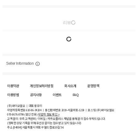
리뷰
Seller Information
이용약관
개인정보처리방침
회사소개
운영정책
이용방법
공지사항
이벤트
FAQ
(주)와이오엘오 ㅣ 대표 황유미
사업자등록번호
610-86-34204
ㅣ 통신판매번호 2019-서울마포-1239 ㅣ 호스팅 (주)와이오엘오
070-8676-8799 (발신 전용)
사업자 정보 확인 >
고객 문의: 우측 고객센터 / 이메일 / 카카오플러스 채널을 통해 문의 접수 부탁드립니다.
(정확한 상담 기록을 위해 유선상 문의는 접수받고 있지 않습니다)
주소 [
04004
] 서울특별시 마포구 월드컵로10길
5-6