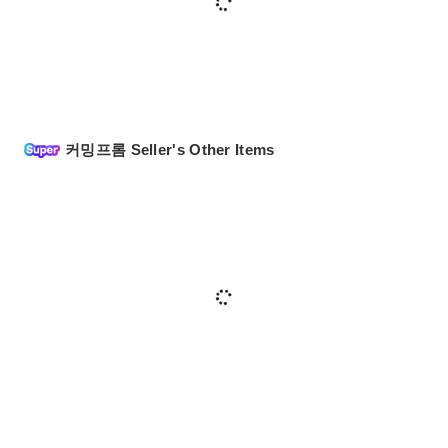
커밍프롬 Seller's Other Items