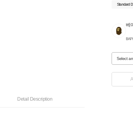
Standard D
베
BAP
Select an
A
Detail Description