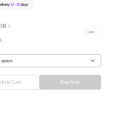
elivery
14 - 30
days
이프
Like
E
 option
dd to Cart
Buy Now