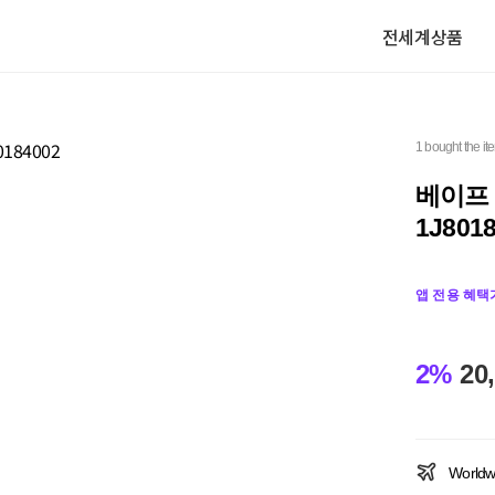
전세계상품
1 bought the it
베이프 
1J801
앱 전용 혜택
2%
20
Worldw