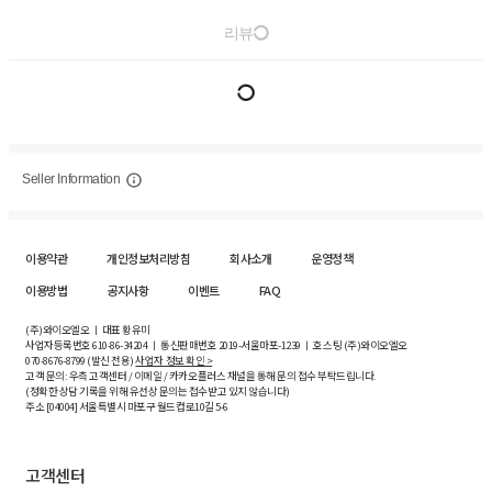
리뷰
Seller Information
이용약관
개인정보처리방침
회사소개
운영정책
이용방법
공지사항
이벤트
FAQ
(주)와이오엘오 ㅣ 대표 황유미
사업자등록번호
610-86-34204
ㅣ 통신판매번호 2019-서울마포-1239 ㅣ 호스팅 (주)와이오엘오
070-8676-8799 (발신 전용)
사업자 정보 확인 >
고객 문의: 우측 고객센터 / 이메일 / 카카오플러스 채널을 통해 문의 접수 부탁드립니다.
(정확한 상담 기록을 위해 유선상 문의는 접수받고 있지 않습니다)
주소 [
04004
] 서울특별시 마포구 월드컵로10길
5-6
고객센터