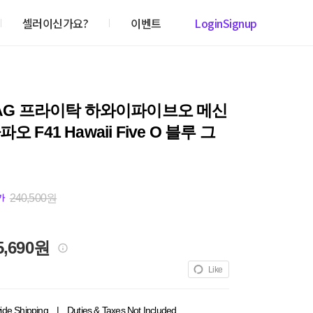
셀러이신가요?
이벤트
Login
Signup
TAG 프라이탁 하와이파이브오 메신
오 F41 Hawaii Five O 블루 그
240,500원
가
5,690원
Like
ide Shipping
|
Duties & Taxes Not Included