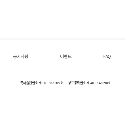
공지사항
이벤트
FAQ
특허출원번호
제 10-1865905호
상표등록번호
제 40-1643898호