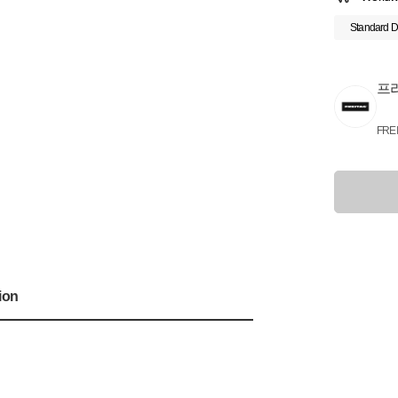
Standard D
프
FRE
ion