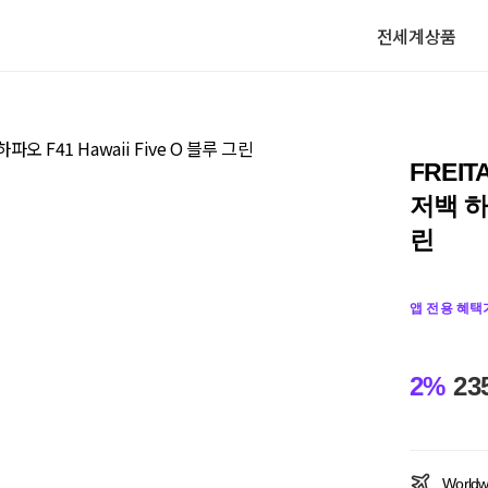
전세계상품
FREI
저백 하파
린
앱 전용 혜택
2%
23
Worldw