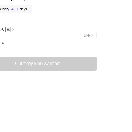
elivery
14 - 30
days
라이탁
Like
ITAG
Currently Not Available