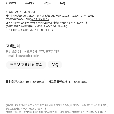
이용방법
공지사항
이벤트
FAQ
(주)와이오엘오 ㅣ 대표 황유미
사업자등록번호
610-86-34204
ㅣ 통신판매번호 2019-서울마포-1239 ㅣ 호스팅 (주)와이오엘오
070-8676-8799 (발신 전용)
사업자 정보 확인 >
고객 문의: 우측 고객센터 / 이메일 / 카카오플러스 채널을 통해 문의 접수 부탁드립니다.
(정확한 상담 기록을 위해 유선상 문의는 접수받고 있지 않습니다)
주소 [
04004
] 서울특별시 마포구 월드컵로10길
5-6
고객센터
평일 오전 11시 ~ 오후 5시 (주말, 공휴일 제외)
E-mail : info@croket.co.kr
크로켓 고객센터 문의
FAQ
특허출원번호
제 10-1865905호
상표등록번호
제 40-1643898호
(주)와이오엘오의 사전 서면 동의 없이 크로켓 사이트의 일체의 정보, 콘텐츠 및 UI등을 상업적 목적으로 전재,
전송, 스크래핑 등 무단 사용할 수 없습니다.
크로켓은 통신판매중개자이며 통신판매의 당사자가 아닙니다. 따라서 크로켓은 상품·거래정보 및 거래에 대