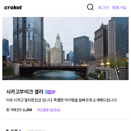
크
로그인
회원가입
로
켓
시카고부띠크 셀러
미국 시카고 멀티편집샵 입니다. 특별한 아이템을 발빠르게 소개해드립니다.
총 거래건수
3,268
최근 활동 1일 전 🤗