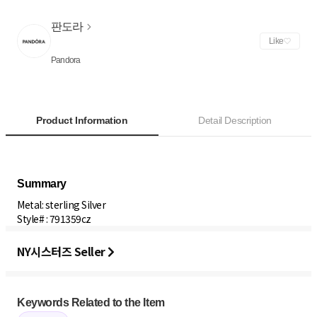
판도라
Like
Pandora
Product Information
Detail Description
Metal: sterling Silver
Style# : 791359cz
NY시스터즈 Seller
Keywords Related to the Item