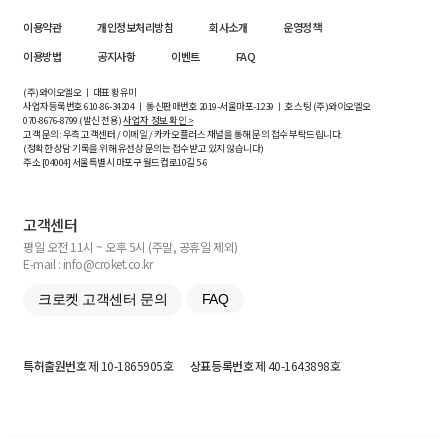
이용약관
개인정보처리방침
회사소개
운영정책
이용방법
공지사항
이벤트
FAQ
(주)와이오엘오 ㅣ 대표 황유미
사업자등록번호
610-86-34204
ㅣ 통신판매번호 2019-서울마포-1239 ㅣ 호스팅 (주)와이오엘오
070-8676-8799 (발신 전용)
사업자 정보 확인 >
고객 문의: 우측 고객센터 / 이메일 / 카카오플러스 채널을 통해 문의 접수 부탁드립니다.
(정확한 상담 기록을 위해 유선상 문의는 접수받고 있지 않습니다)
주소 [
04004
] 서울특별시 마포구 월드컵로10길
5-6
고객센터
평일 오전 11시 ~ 오후 5시 (주말, 공휴일 제외)
E-mail : info@croket.co.kr
크로켓 고객센터 문의
FAQ
특허출원번호
제 10-1865905호
상표등록번호
제 40-1643898호