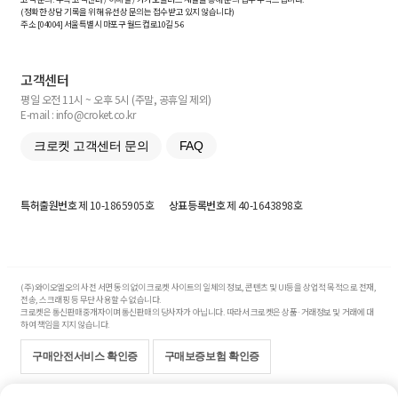
(정확한 상담 기록을 위해 유선상 문의는 접수받고 있지 않습니다)
주소 [
04004
] 서울특별시 마포구 월드컵로10길
5-6
고객센터
평일 오전 11시 ~ 오후 5시 (주말, 공휴일 제외)
E-mail : info@croket.co.kr
크로켓 고객센터 문의
FAQ
특허출원번호
제 10-1865905호
상표등록번호
제 40-1643898호
(주)와이오엘오의 사전 서면 동의 없이 크로켓 사이트의 일체의 정보, 콘텐츠 및 UI등을 상업적 목적으로 전재,
전송, 스크래핑 등 무단 사용할 수 없습니다.
크로켓은 통신판매중개자이며 통신판매의 당사자가 아닙니다. 따라서 크로켓은 상품·거래정보 및 거래에 대
하여 책임을 지지 않습니다.
구매안전서비스 확인증
구매보증보험 확인증