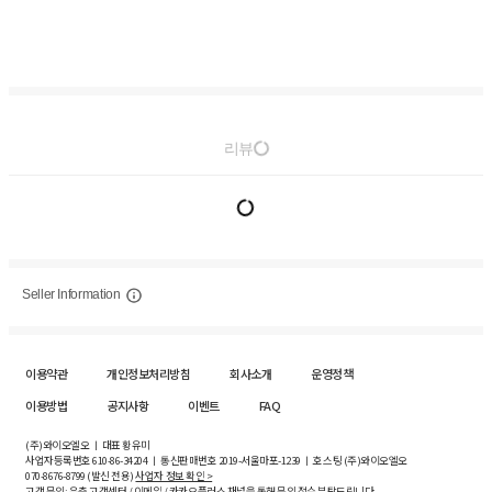
리뷰
Seller Information
이용약관
개인정보처리방침
회사소개
운영정책
이용방법
공지사항
이벤트
FAQ
(주)와이오엘오 ㅣ 대표 황유미
사업자등록번호
610-86-34204
ㅣ 통신판매번호 2019-서울마포-1239 ㅣ 호스팅 (주)와이오엘오
070-8676-8799 (발신 전용)
사업자 정보 확인 >
고객 문의: 우측 고객센터 / 이메일 / 카카오플러스 채널을 통해 문의 접수 부탁드립니다.