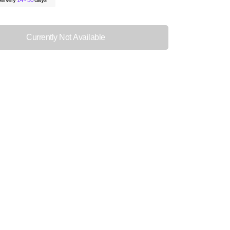
elivery
14 - 30
days
Currently Not Available