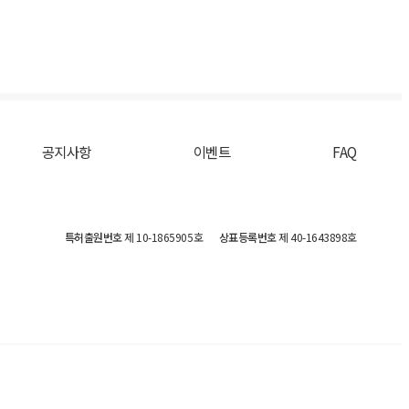
공지사항
이벤트
FAQ
특허출원번호
제 10-1865905호
상표등록번호
제 40-1643898호