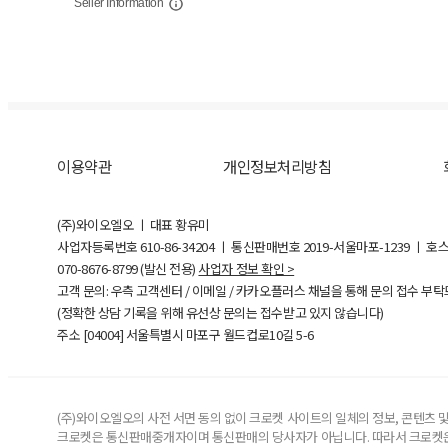
Seller Information
이용약관
개인정보처리방침
(주)와이오엘오 ㅣ 대표 황유미
사업자등록번호
610-86-34204
ㅣ 통신판매번호 2019-서울마포-1239 ㅣ 호
070-8676-8799 (발신 전용)
사업자 정보 확인 >
고객 문의: 우측 고객센터 / 이메일 / 카카오플러스 채널을 통해 문의 접수 부
(정확한 상담 기록을 위해 유선상 문의는 접수받고 있지 않습니다)
주소 [
04004
] 서울특별시 마포구 월드컵로10길
5-6
(주)와이오엘오의 사전 서면 동의 없이 크로켓 사이트의 일체의 정보, 콘텐츠 및 
크로켓은 통신판매중개자이며 통신판매의 당사자가 아닙니다. 따라서 크로켓은