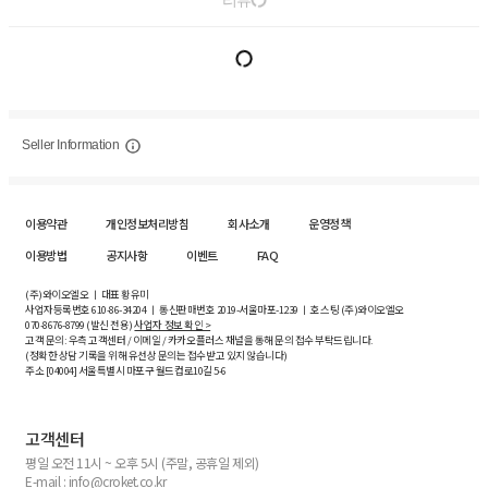
리뷰
Seller Information
이용약관
개인정보처리방침
회사소개
운영정책
이용방법
공지사항
이벤트
FAQ
(주)와이오엘오 ㅣ 대표 황유미
사업자등록번호
610-86-34204
ㅣ 통신판매번호 2019-서울마포-1239 ㅣ 호스팅 (주)와이오엘오
070-8676-8799 (발신 전용)
사업자 정보 확인 >
고객 문의: 우측 고객센터 / 이메일 / 카카오플러스 채널을 통해 문의 접수 부탁드립니다.
(정확한 상담 기록을 위해 유선상 문의는 접수받고 있지 않습니다)
주소 [
04004
] 서울특별시 마포구 월드컵로10길
5-6
고객센터
평일 오전 11시 ~ 오후 5시 (주말, 공휴일 제외)
E-mail : info@croket.co.kr