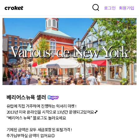
크
로그인
회원가입
로
켓
베리어스뉴욕 셀러
유럽에 직접 거주하며 진행하는 럭셔리 마켓 ! 

2013년 미국 온라인을 시작으로 13년간 운영되고있어요💕

"베리어스 뉴욕” 블로그도 놀러오세요 

기제된 금액은 모두 세금포함된 토탈가격 ! 

추가납부하실 금액이 없어요😊