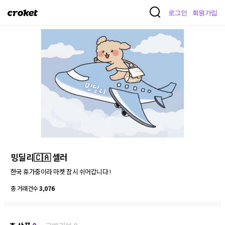
크
로그인
회원가입
로
켓
밍딜리🇨🇦 셀러
총 거래건수
3,076