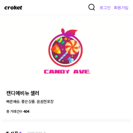
크
로그인
회원가입
로
켓
캔디에비뉴 셀러
빠른배송. 좋은상품. 꼼꼼한포장
총 거래건수
404