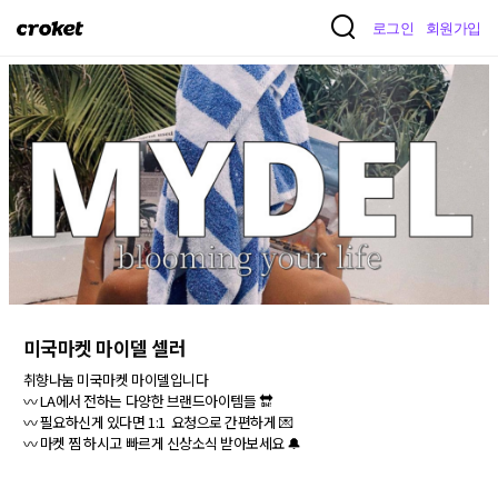
크
로그인
회원가입
로
켓
미국마켓 마이델 셀러
취향나눔 미국마켓 마이델입니다

〰️ LA에서 전하는 다양한 브랜드아이템들 🔛

〰️ 필요하신게 있다면 1:1  요청으로 간편하게 💌

〰️ 마켓 찜 하시고 빠르게 신상소식 받아보세요 🔔
