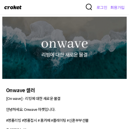
크
로그인
회원가입
로
켓
Onwave 셀러
[On wave] - 리빙에 대한 새로운 물결

안녕하세요. Onwave 마켓입니다.

#명품리빙 #명품접시 # 홈카페 #플레이팅 #신혼부부선물