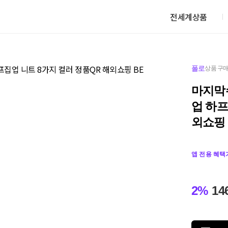
전세계상품
폴로
상품 구매
마지막
업 하프
외쇼핑 
앱 전용 혜택
2%
14