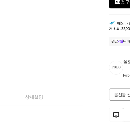
첫 구
해외배
개 초과 : 22,00
평균
7일
내 배
폴
Polo
옵션을 
상세설명