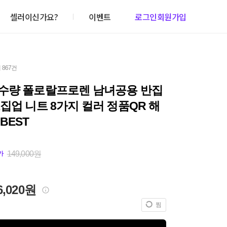
셀러이신가요?
이벤트
로그인
회원가입
 867건
수량 폴로랄프로렌 남녀공용 반집
집업 니트 8가지 컬러 정품QR 해
BEST
149,000원
가
6,020원
찜