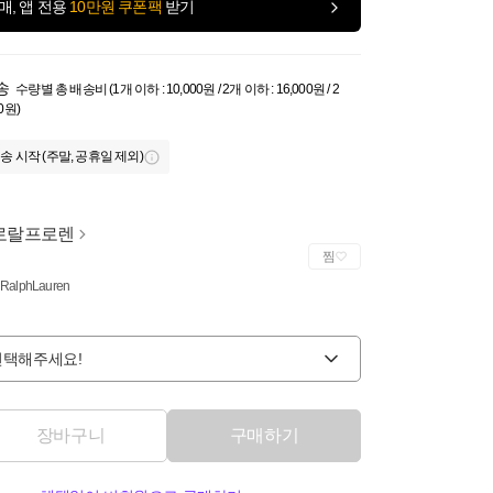
매, 앱 전용
10만원 쿠폰팩
받기
송
수량별 총 배송비 (1개 이하 : 10,000원 / 2개 이하 : 16,000원 / 2
0원)
송 시작 (주말, 공휴일 제외)
로랄프로렌
찜
 RalphLauren
선택해주세요!
장바구니
구매하기