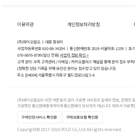
이용약관
개인정보처리방침
(주)와이오엘오 ㅣ 대표 황유미
사업자등록번호
610-86-34204
ㅣ 통신판매번호 2019-서울마포-1239 ㅣ 호
070-8676-8799 (발신 전용)
사업자 정보 확인 >
고객 문의: 우측 고객센터 / 이메일 / 카카오플러스 채널을 통해 문의 접수 부
(정확한 상담 기록을 위해 유선상 문의는 접수받고 있지 않습니다)
주소 [
04004
] 서울특별시 마포구 월드컵로10길
5-6
(주)와이오엘오의 사전 서면 동의 없이 크로켓 사이트의 일체의 정보, 콘텐츠 및 
크로켓은 통신판매중개자이며 통신판매의 당사자가 아닙니다. 따라서 크로켓은
구매안전서비스 확인증
구매보증보험 확인증
Copyright© 2017-2026 YOLO Co, Ltd. All rights reserved.