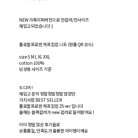
NEW 가죽지퍼버전으로 전컬러/전사이즈
재입고되었습니다 :)
폴로랄프로렌 하프집업 니트 (정품 QR 코드)
size S M L XL XXL
cotton 100%
남성용 사이즈 기준
드디어 !
재입고 문의 정말정말정말 많았던
가지서랍 BEST SELLER
폴로랄프로렌 하프집업 25 ver 입니다
올해는 블랙컬러가 new 컬러로 들어왔어요 !
이미 정말 많은 후기들로
상품품질, 만족도가 훌륭한 아이템이에요