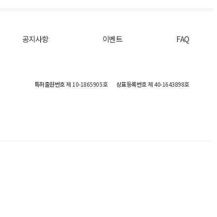
공지사항
이벤트
FAQ
특허출원번호
제 10-1865905호
상표등록번호
제 40-1643898호