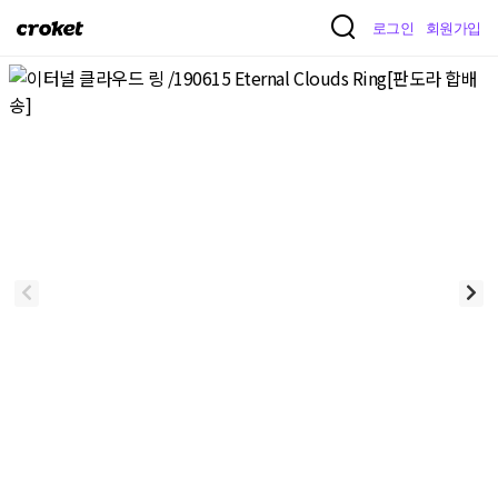
크
로그인
회원가입
로
켓