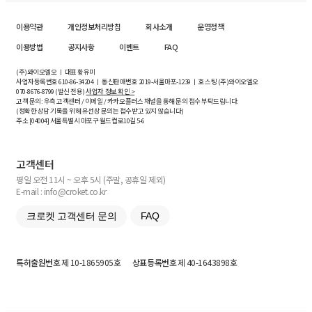
이용약관
개인정보처리방침
회사소개
운영정책
이용방법
공지사항
이벤트
FAQ
(주)와이오엘오 ㅣ 대표 황유미
사업자등록번호
610-86-34204
ㅣ 통신판매번호 2019-서울마포-1239 ㅣ 호스팅 (주)와이오엘오
070-8676-8799 (발신 전용)
사업자 정보 확인 >
고객 문의: 우측 고객센터 / 이메일 / 카카오플러스 채널을 통해 문의 접수 부탁드립니다.
(정확한 상담 기록을 위해 유선상 문의는 접수받고 있지 않습니다)
주소 [
04004
] 서울특별시 마포구 월드컵로10길
5-6
고객센터
평일 오전 11시 ~ 오후 5시 (주말, 공휴일 제외)
E-mail : info@croket.co.kr
크로켓 고객센터 문의
FAQ
특허출원번호
제 10-1865905호
상표등록번호
제 40-1643898호