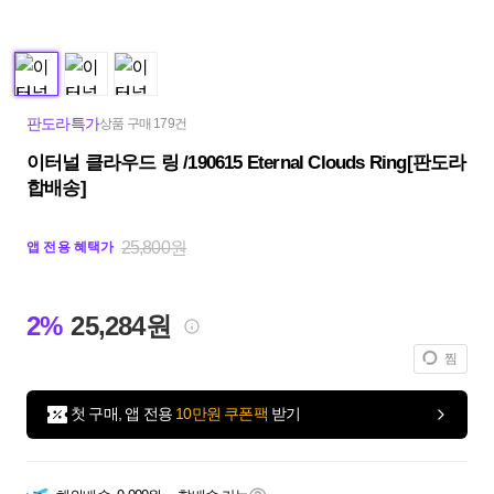
판도라특가
상품 구매 179건
이터널 클라우드 링 /190615 Eternal Clouds Ring[판도라
합배송]
25,800원
앱 전용 혜택가
2%
25,284원
찜
첫 구매, 앱 전용
10만원 쿠폰팩
받기