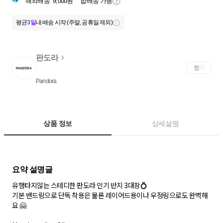
해외배송
9,000원
합배송 가능
평균
3일
내 배송 시작 (주말, 공휴일 제외)
판도라
찜
Pandora
상품 정보
상세설명
유행타지않는 스테디한 판도라 인기 반지 3대장💍
기본 밴드링으로 단독 착용은 물론 레이어드용이나 우정링으로도 완벽해
요 🤗