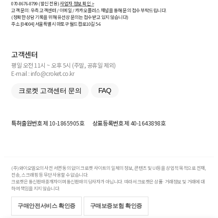
070-8676-8799 (발신 전용)
사업자 정보 확인 >
고객 문의: 우측 고객센터 / 이메일 / 카카오플러스 채널을 통해 문의 접수 부탁드립니다.
(정확한 상담 기록을 위해 유선상 문의는 접수받고 있지 않습니다)
주소 [
04004
] 서울특별시 마포구 월드컵로10길
5-6
고객센터
평일 오전 11시 ~ 오후 5시 (주말, 공휴일 제외)
E-mail : info@croket.co.kr
크로켓 고객센터 문의
FAQ
특허출원번호
제 10-1865905호
상표등록번호
제 40-1643898호
(주)와이오엘오의 사전 서면 동의 없이 크로켓 사이트의 일체의 정보, 콘텐츠 및 UI등을 상업적 목적으로 전재,
전송, 스크래핑 등 무단 사용할 수 없습니다.
크로켓은 통신판매중개자이며 통신판매의 당사자가 아닙니다. 따라서 크로켓은 상품·거래정보 및 거래에 대
하여 책임을 지지 않습니다.
구매안전서비스 확인증
구매보증보험 확인증