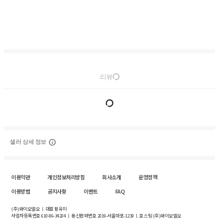
리뷰
셀러 상세 정보
이용약관
개인정보처리방침
회사소개
운영정책
이용방법
공지사항
이벤트
FAQ
(주)와이오엘오 ㅣ 대표 황유미
사업자등록번호
610-86-34204
ㅣ 통신판매번호 2019-서울마포-1239 ㅣ 호스팅 (주)와이오엘오