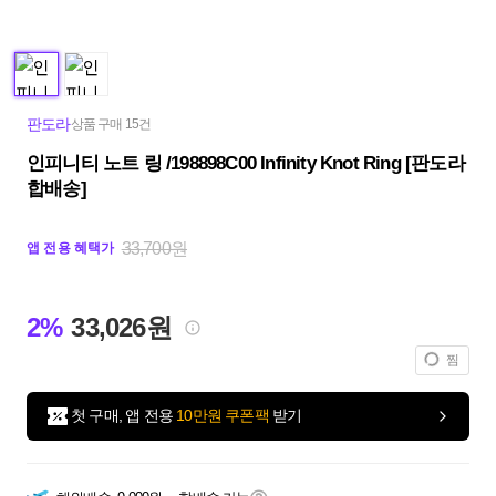
판도라
상품 구매 15건
인피니티 노트 링 /198898C00 Infinity Knot Ring [판도라
합배송]
33,700원
앱 전용 혜택가
2%
33,026원
찜
첫 구매, 앱 전용
10만원 쿠폰팩
받기