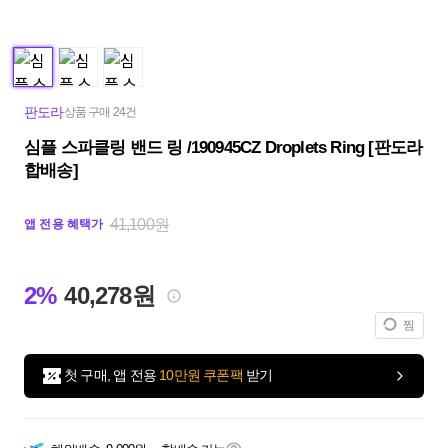
판도라
상품 구매 24건
심플 스파클링 밴드 링 /190945CZ Droplets Ring [판도라
합배송]
41,100원
앱 전용 혜택가
2%
40,278원
찜
첫 구매, 앱 전용
10만원 쿠폰팩
받기