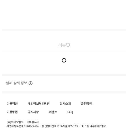
리뷰
셀러 상세 정보
이용약관
개인정보처리방침
회사소개
운영정책
이용방법
공지사항
이벤트
FAQ
(주)와이오엘오 ㅣ 대표 황유미
사업자등록번호
610-86-34204
ㅣ 통신판매번호 2019-서울마포-1239 ㅣ 호스팅 (주)와이오엘오