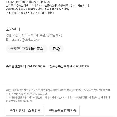
070-8676-8799 (발신 전용)
사업자 정보 확인 >
고객 문의: 우측 고객센터 / 이메일 / 카카오플러스 채널을 통해 문의 접수 부탁드립니다.
(정확한 상담 기록을 위해 유선상 문의는 접수받고 있지 않습니다)
주소 [
04004
] 서울특별시 마포구 월드컵로10길
5-6
고객센터
평일 오전 11시 ~ 오후 5시 (주말, 공휴일 제외)
E-mail : info@croket.co.kr
크로켓 고객센터 문의
FAQ
특허출원번호
제 10-1865905호
상표등록번호
제 40-1643898호
(주)와이오엘오의 사전 서면 동의 없이 크로켓 사이트의 일체의 정보, 콘텐츠 및 UI등을 상업적 목적으로 전재,
전송, 스크래핑 등 무단 사용할 수 없습니다.
크로켓은 통신판매중개자이며 통신판매의 당사자가 아닙니다. 따라서 크로켓은 상품·거래정보 및 거래에 대
하여 책임을 지지 않습니다.
구매안전서비스 확인증
구매보증보험 확인증