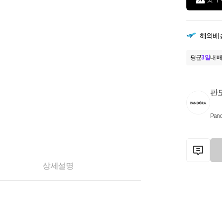
해외배
평균
3일
내 배
판
Pand
상세설명