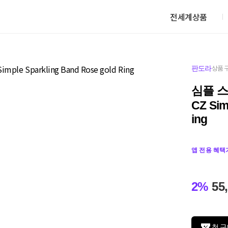
전세계상품
판도라
상품 
심플 스
CZ Sim
ing
앱 전용 혜택
2%
55
첫 구