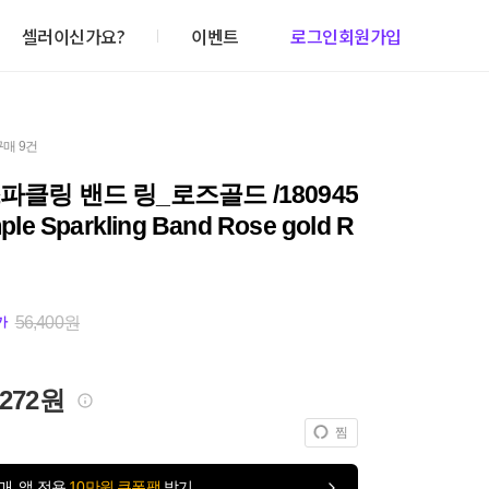
셀러이신가요?
이벤트
로그인
회원가입
구매 9건
파클링 밴드 링_로즈골드 /180945
ple Sparkling Band Rose gold R
56,400원
가
,272원
찜
매, 앱 전용
10만원 쿠폰팩
받기