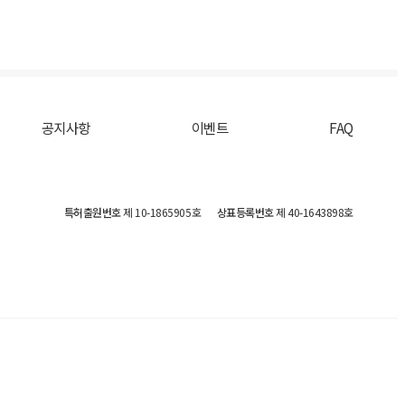
공지사항
이벤트
FAQ
특허출원번호
제 10-1865905호
상표등록번호
제 40-1643898호