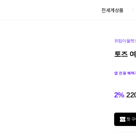
전세계상품
유럽아울렛
토즈 
앱 전용 혜택
2%
22
첫 구