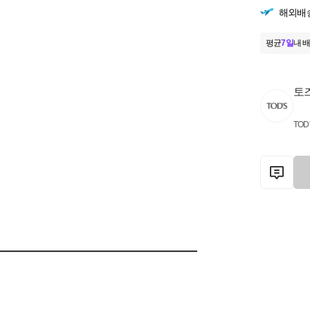
해외배
평균
7일
내 배
토
TOD