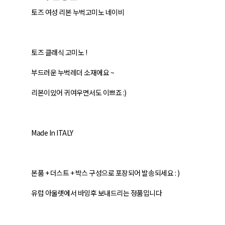
토즈 여성 리본 누벅고미노 네이비
토즈 클래식 고미노 !
부드러운 누벅레더 소재에요 ~
리본이있어 귀여우면서도 이쁘죠 :)
Made In ITALY
본품 + 더스트 + 박스 구성으로 포장되어 발송되세요 : )
유럽 아울렛에서 바잉후 보내드리는 정품입니다