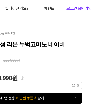
셀러이신가요?
이벤트
로그인
회원가입
상품 구매 1건
여성 리본 누벅고미노 네이비
225,500원
가
0,990원
찜
매, 앱 전용
10만원 쿠폰팩
받기