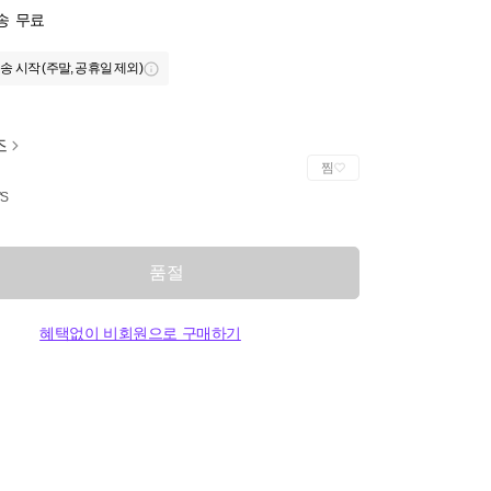
송
무료
송 시작 (주말, 공휴일 제외)
즈
찜
'S
품절
혜택없이 비회원으로 구매하기