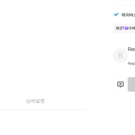
해외배
평균
3일
내 배
Req
Reqi
상세설명