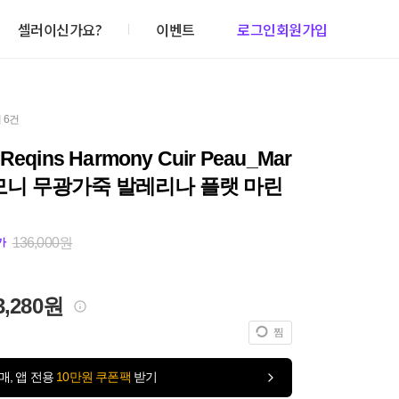
셀러이신가요?
이벤트
로그인
회원가입
 6건
eqins Harmony Cuir Peau_Mar
하모니 무광가죽 발레리나 플랫 마린
136,000원
가
3,280원
찜
매, 앱 전용
10만원 쿠폰팩
받기