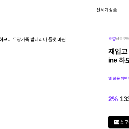
전세계상품
흐꺙
상품 구매
재입고 R
ine 
앱 전용 혜택
2%
13
첫 구