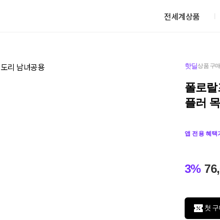
전세계상품
핫딜
상품 구매
폴로랄
플러 
앱 전용 혜택
3%
76
첫 구