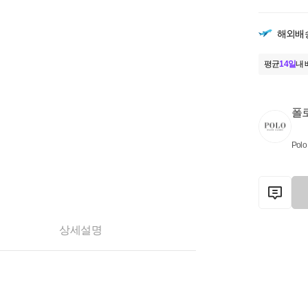
해외배
평균
14일
내 
폴
Polo
상세설명