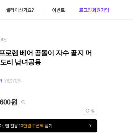
셀러이신가요?
이벤트
로그인
회원가입
 6건
프로렌 베어 곰돌이 자수 골지 머
목도리 남녀공용
78,970원
가
,600원
찜
매, 앱 전용
10만원 쿠폰팩
받기