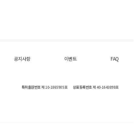
공지사항
이벤트
FAQ
특허출원번호
제 10-1865905호
상표등록번호
제 40-1643898호