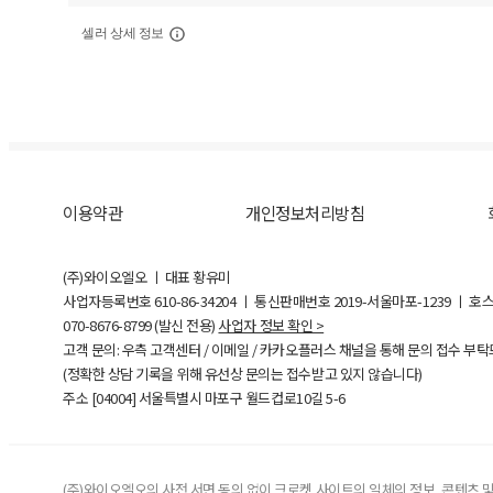
셀러 상세 정보
이용약관
개인정보처리방침
(주)와이오엘오 ㅣ 대표 황유미
사업자등록번호
610-86-34204
ㅣ 통신판매번호 2019-서울마포-1239 ㅣ 호
070-8676-8799 (발신 전용)
사업자 정보 확인 >
고객 문의: 우측 고객센터 / 이메일 / 카카오플러스 채널을 통해 문의 접수 부
(정확한 상담 기록을 위해 유선상 문의는 접수받고 있지 않습니다)
주소 [
04004
] 서울특별시 마포구 월드컵로10길
5-6
(주)와이오엘오의 사전 서면 동의 없이 크로켓 사이트의 일체의 정보, 콘텐츠 및 