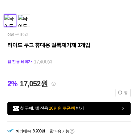
상품 구매 6건
타이드 투고 휴대용 얼룩제거제 3개입
17,400원
앱 전용 혜택가
2%
17,052원
찜
첫 구매, 앱 전용
10만원 쿠폰팩
받기
해외배송
8,900원
합배송 가능