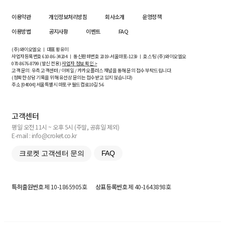
이용약관
개인정보처리방침
회사소개
운영정책
이용방법
공지사항
이벤트
FAQ
(주)와이오엘오 ㅣ 대표 황유미
사업자등록번호
610-86-34204
ㅣ 통신판매번호 2019-서울마포-1239 ㅣ 호스팅 (주)와이오엘오
070-8676-8799 (발신 전용)
사업자 정보 확인 >
고객 문의: 우측 고객센터 / 이메일 / 카카오플러스 채널을 통해 문의 접수 부탁드립니다.
(정확한 상담 기록을 위해 유선상 문의는 접수받고 있지 않습니다)
주소 [
04004
] 서울특별시 마포구 월드컵로10길
5-6
고객센터
평일 오전 11시 ~ 오후 5시 (주말, 공휴일 제외)
E-mail : info@croket.co.kr
크로켓 고객센터 문의
FAQ
특허출원번호
제 10-1865905호
상표등록번호
제 40-1643898호