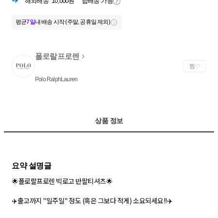
해외배송
10,000원
합배송 가능
평균
7일
내 배송 시작 (주말, 공휴일 제외)
폴로랄프로렌
찜
Polo RalphLauren
상품 정보
🌟폴로랄프로렌 빅로고 반팔티셔츠🌟
✈️출고까지 "일주일" 정도 (혹은 그보다 적게) 소요되세요!!✈️