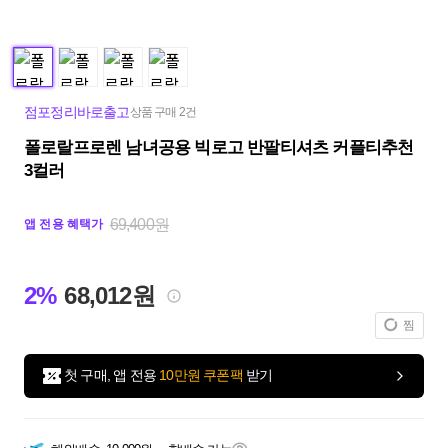
점포정리바로출고
상품 구매 2건
폴로랄프로렌 남녀공용 빅로고 반팔티셔츠 커플티추천
3컬러
69,400원
앱 전용 혜택가
2%
68,012원
찜
첫 구매, 앱 전용
10만원 쿠폰팩
받기