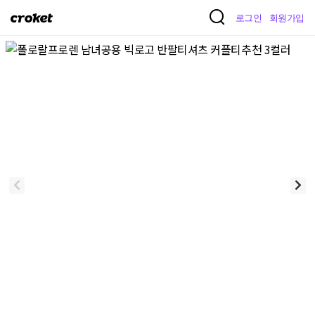
크
로그인
회원가입
로
켓