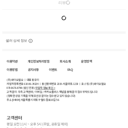
리뷰
셀러 상세 정보
이용약관
개인정보처리방침
회사소개
운영정책
이용방법
공지사항
이벤트
FAQ
(주)와이오엘오 ㅣ 대표 황유미
사업자등록번호
610-86-34204
ㅣ 통신판매번호 2019-서울마포-1239 ㅣ 호스팅 (주)와이오엘오
070-8676-8799 (발신 전용)
사업자 정보 확인 >
고객 문의: 우측 고객센터 / 이메일 / 카카오플러스 채널을 통해 문의 접수 부탁드립니다.
(정확한 상담 기록을 위해 유선상 문의는 접수받고 있지 않습니다)
주소 [
04004
] 서울특별시 마포구 월드컵로10길
5-6
고객센터
평일 오전 11시 ~ 오후 5시 (주말, 공휴일 제외)