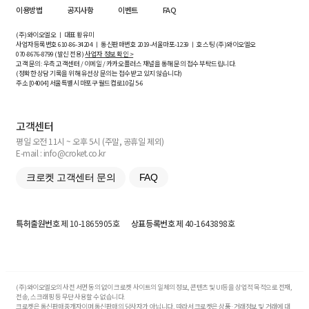
이용방법
공지사항
이벤트
FAQ
(주)와이오엘오 ㅣ 대표 황유미
사업자등록번호
610-86-34204
ㅣ 통신판매번호 2019-서울마포-1239 ㅣ 호스팅 (주)와이오엘오
070-8676-8799 (발신 전용)
사업자 정보 확인 >
고객 문의: 우측 고객센터 / 이메일 / 카카오플러스 채널을 통해 문의 접수 부탁드립니다.
(정확한 상담 기록을 위해 유선상 문의는 접수받고 있지 않습니다)
주소 [
04004
] 서울특별시 마포구 월드컵로10길
5-6
고객센터
평일 오전 11시 ~ 오후 5시 (주말, 공휴일 제외)
E-mail : info@croket.co.kr
크로켓 고객센터 문의
FAQ
특허출원번호
제 10-1865905호
상표등록번호
제 40-1643898호
(주)와이오엘오의 사전 서면 동의 없이 크로켓 사이트의 일체의 정보, 콘텐츠 및 UI등을 상업적 목적으로 전재,
전송, 스크래핑 등 무단 사용할 수 없습니다.
크로켓은 통신판매중개자이며 통신판매의 당사자가 아닙니다. 따라서 크로켓은 상품·거래정보 및 거래에 대