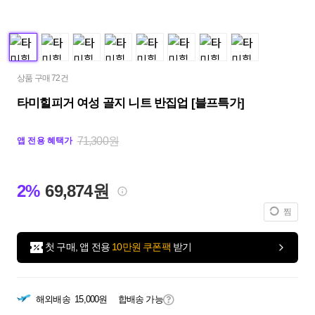
상품 구매 72건
타미힐피거 여성 골지 니트 반집업 [블프특가]
71,300원
앱 전용 혜택가
2%
69,874원
찜
첫 구매, 앱 전용
10만원 쿠폰팩
받기
해외배송
15,000원
합배송 가능