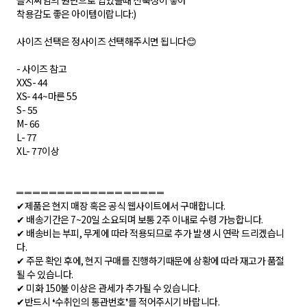
골지짜임의 원단으로 입었을때 신축성이 좋아
착용감도 좋은 아이템이랍니다:)
사이즈 선택은 정사이즈 선택해주시면 됩니다😊
- 사이즈 참고
XXS- 44
XS- 44~마른 55
S- 55
M- 66
L- 77
XL- 77이상
═ ═ ═ ═ ═ ═ ═ ═ ═ ═ ═ ═ ═ ═ ═ ═ ═ ═
✔제품은 현지 매장 혹은 공식 웹사이트에서 구매합니다.
✔ 배송기간은 7~20일 소요되며 보통 2주 이내로 수령 가능합니다.
✔ 배송비는 부피, 무게에 따라 적용되므로 추가 발생 시 연락 드리겠습니
다.
✔ 주문 확인 후에, 현지 구매를 진행하기때문에 상황에 따라 재고가 품절
될 수 있습니다.
✔ 미화 150불 이상은 관세가 추가될 수 있습니다.
✔반드시 ❛수취인의 통관번호❜를 적어주시기 바랍니다.