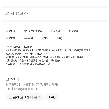
셀러 상세 정보
이용약관
개인정보처리방침
회사소개
운영정책
이용방법
공지사항
이벤트
FAQ
(주)와이오엘오 ㅣ 대표 황유미
사업자등록번호
610-86-34204
ㅣ 통신판매번호 2019-서울마포-1239 ㅣ 호스팅 (주)와이오엘오
070-8676-8799 (발신 전용)
사업자 정보 확인 >
고객 문의: 우측 고객센터 / 이메일 / 카카오플러스 채널을 통해 문의 접수 부탁드립니다.
(정확한 상담 기록을 위해 유선상 문의는 접수받고 있지 않습니다)
주소 [
04004
] 서울특별시 마포구 월드컵로10길
5-6
고객센터
평일 오전 11시 ~ 오후 5시 (주말, 공휴일 제외)
E-mail : info@croket.co.kr
크로켓 고객센터 문의
FAQ