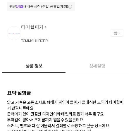
평균
14일
내 배송 시작 (주말, 공휴일 제외)
타미힐피거
찜
TOMMY HILFIGER
상품 정보
상세설명
얇고 가벼운 코튼 소재로 꽈배기 짜임이 들어가 클래식한 느낌의 타미힐피
거 반팔니트에요
군더더기 없이 깔끔한 디자인이라 데일리로 입기 너무 좋구요
두께감이 얇아서 초여름까지 입을수 있을듯해요
스커트, 팬츠와 다 잘 어울려서 컬러별로 소장하고 싶을 정도에요