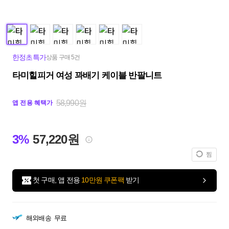
한정초특가
상품 구매 5건
타미힐피거 여성 꽈배기 케이블 반팔니트
58,990원
앱 전용 혜택가
3%
57,220원
찜
첫 구매, 앱 전용
10만원 쿠폰팩
받기
해외배송
무료